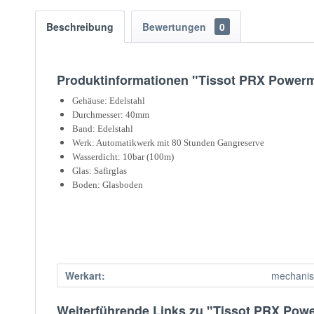
Beschreibung
Bewertungen
0
Produktinformationen "Tissot PRX Powerma
Gehäuse: Edelstahl
Durchmesser: 40mm
Band: Edelstahl
Werk: Automatikwerk mit 80 Stunden Gangreserve
Wasserdicht: 10bar (100m)
Glas: Safirglas
Boden: Glasboden
Werkart:
mechanis
Weiterführende Links zu "Tissot PRX Powe