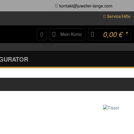
kontakt@juwelier-lange.com
Service/Hilfe
0,00 € *
Mein Konto
IGURATOR