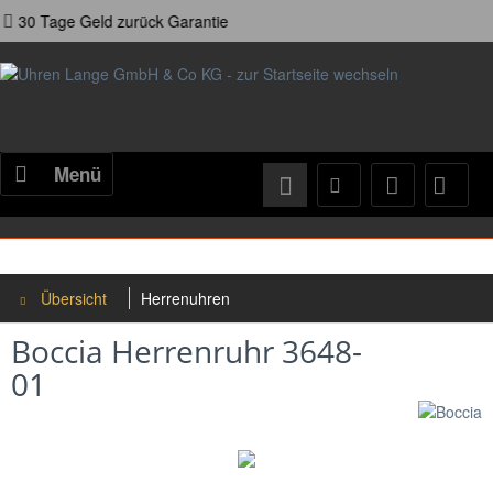
rück Garantie
24h Ver
Menü
Übersicht
Herrenuhren
Boccia Herrenruhr 3648-
01