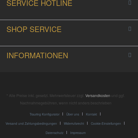
SERVICE HOTLINE
SHOP SERVICE
INFORMATIONEN
* Alle Preise inkl. gesetzl. Mehrwertsteuer zzgl.
Versandkosten
und ggf.
Nachnahmegebühren, wenn nicht anders beschrieben
Trauring Konfigurator
Über uns
Kontakt
Versand und Zahlungsbedingungen
Widerrufsrecht
Cookie-Einstellungen
Datenschutz
Impressum